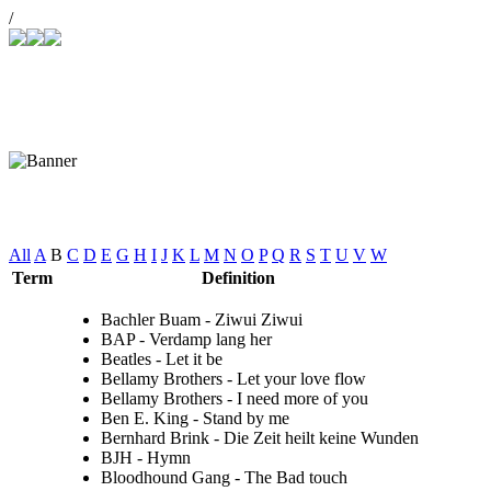
/
Купить СНПЧ
Joomla
u.a. spielen wir diese Songs für Sie
All
A
B
C
D
E
G
H
I
J
K
L
M
N
O
P
Q
R
S
T
U
V
W
Term
Definition
Bachler Buam - Ziwui Ziwui
BAP - Verdamp lang her
Beatles - Let it be
Bellamy Brothers - Let your love flow
Bellamy Brothers - I need more of you
Ben E. King - Stand by me
Bernhard Brink - Die Zeit heilt keine Wunden
BJH - Hymn
Bloodhound Gang - The Bad touch