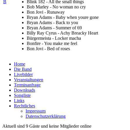
B
Blink 182 - All the small things
Bob Marley - No woman no cry
Bon Jovi - Runaway
Bryan Adams - Baby when youre gone
Bryan Adams - Back to you
Bryan Adams - Summer of 69
Billy Ray Cyrus - Achy Breacky Heart
Bürgermeista - Locker macha
Bonfire - You make me feel
Bon Jovi - Bed of roses
Home
Die Band
Livebilder
Veranstaltungen
Terminanfrage
Downloads
Songliste
Links
Rechtliches
Impressum
Datenschutzerklärung
Aktuell sind 9 Gäste und keine Mitglieder online