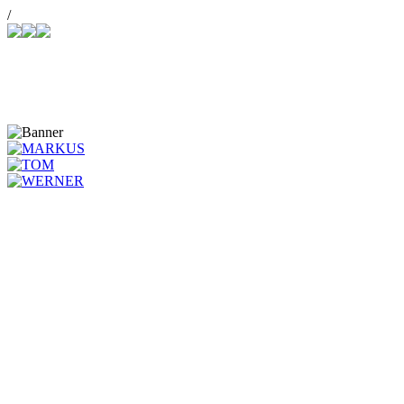
/
Купить СНПЧ
Joomla